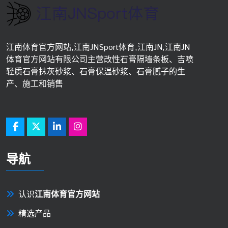
江南体育官方网站,江南JNSport体育,江南JN,江南JN
体育官方网站有限公司主营改性石膏隔墙条板、吉喷
轻质石膏抹灰砂浆、石膏保温砂浆、石膏腻子的生
产、施工和销售
导航
认识
江南体育官方网站
精选产品