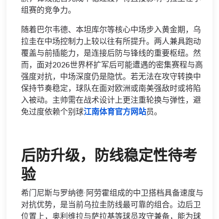
组赛的竞争力。
随着巴尔韦德、本坦库尔等核心中场步入黄金期，乌
拉圭在中场控制力上较以往有所提升。两人兼具跑动
覆盖与前插能力，是连接后防与锋线的重要枢纽。然
而，面对2026世界杯扩军后可能遭遇的密集赛程与高
强度对抗，中场深度仍是隐忧。若无法在攻守转换中
保持节奏稳定，球队在面对欧洲或南美强敌时或将陷
入被动。主帅需在战术设计上更注重轮换与弹性，避
免过度依赖个别球
江南体育官方网站
员。
后防升级，防线稳定性待考
验
希门尼斯与罗纳德·阿劳霍组成的中卫搭档具备速度与
对抗优势，是当前乌拉圭防线最可靠的组合。边后卫
位置上，奥利维拉与萨拉基等球员攻守兼备，能为球