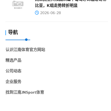
比亚，K组走势转折明显
2026-06-28
导航
认识
江南体育官方网站
精选产品
公司动态
企业服务
找到
江南JNSport体育