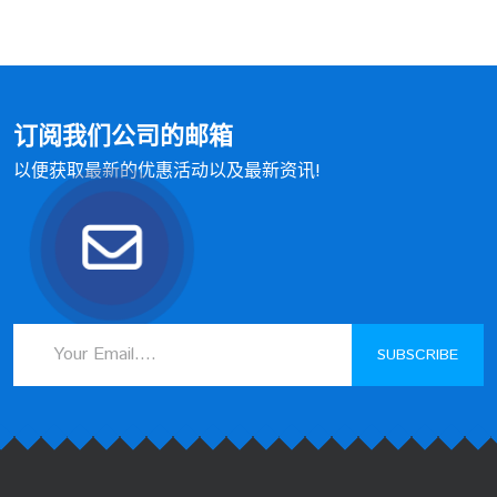
订阅我们公司的邮箱
以便获取最新的优惠活动以及最新资讯!
SUBSCRIBE