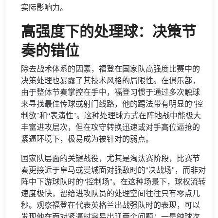
实际影响力。
高强度下的处理球：决策节
奏的错位
除去战术体系的因素，福登在国家队高强度比赛中的
决策处理也暴露了其技术风格的局限性。在俱乐部，
由于整体节奏掌控在手中，福登习惯于通过多次触球
来寻找最佳传球或射门线路，他的踢法带有明显的“控
制欲”和“表演性”。这种处理球方式在阵地战中能极大
丰富进攻层次，但在攻守转换迅速或对手高位逼抢的
紧逼环境下，极易成为被针对的弱点。
国家队层面的关键战役，尤其是淘汰赛阶段，比赛节
奏更接近于皇马或曼城面对强敌时的“决战场”，而非对
阵中下游球队时的“控制场”。在这种场景下，球权流转
速度极快，留给进攻队员的处理空间往往只有零点几
秒。观察福登在代表英格兰出战强队时的表现，可以
发现他在面对紧逼时容易出现两个问题：一是触球次