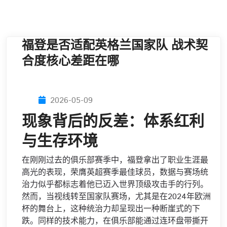
福登是否适配英格兰国家队 战术契
合度核心差距在哪
2026-05-09
现象背后的反差：体系红利
与生存环境
在刚刚过去的俱乐部赛季中，福登拿出了职业生涯最
高光的表现，荣膺英超赛季最佳球员，数据与赛场统
治力似乎都标志着他已迈入世界顶级攻击手的行列。
然而，当视线转至国家队赛场，尤其是在2024年欧洲
杯的舞台上，这种统治力却呈现出一种断崖式的下
跌。同样的技术能力，在俱乐部能通过连环盘带撕开