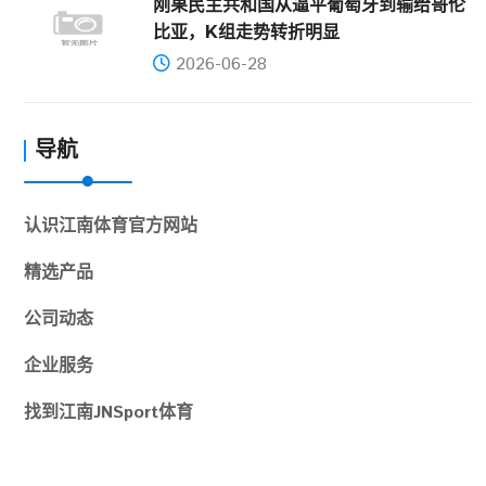
刚果民主共和国从逼平葡萄牙到输给哥伦
比亚，K组走势转折明显
2026-06-28
导航
认识
江南体育官方网站
精选产品
公司动态
企业服务
找到
江南JNSport体育