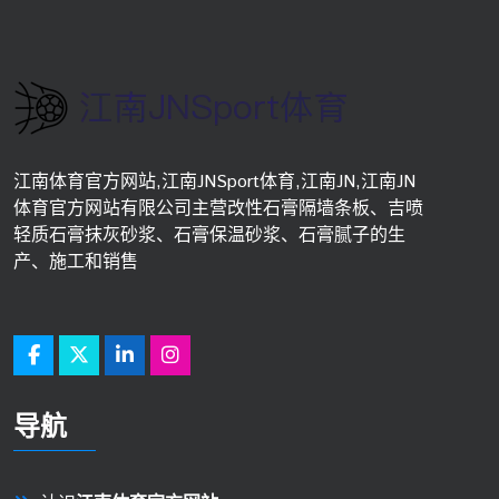
江南体育官方网站,江南JNSport体育,江南JN,江南JN
体育官方网站有限公司主营改性石膏隔墙条板、吉喷
轻质石膏抹灰砂浆、石膏保温砂浆、石膏腻子的生
产、施工和销售
导航